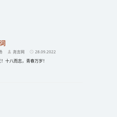
词
汤
尧言网
28.09.2022
证！十八而志，青春万岁！