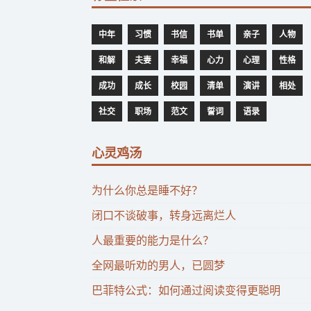
中年
习惯
书信
书单
亲子
人物
和解
夫妻
幸福
心力
心理
性格
成功
成长
校园
清单
演讲
相处
社交
职场
范文
誓词
语录
心灵鸡汤
为什么你总是睡不好？
闭口不谈破事，转身远离烂人
人最重要的能力是什么？
全网最听劝的男人，已圆梦
巴菲特公式：如何通过阅读变得更聪明