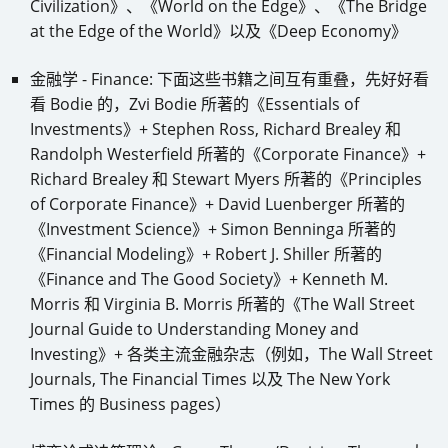
Civilization》、《World on the Edge》、《The Bridge
at the Edge of the World》以及《Deep Economy》
金融学 - Finance: 下面这些书籍之间互有重叠，先好好看
看 Bodie 的，Zvi Bodie 所著的《Essentials of
Investments》+ Stephen Ross, Richard Brealey 和
Randolph Westerfield 所著的《Corporate Finance》+
Richard Brealey 和 Stewart Myers 所著的《Principles
of Corporate Finance》+ David Luenberger 所著的
《Investment Science》+ Simon Benninga 所著的
《Financial Modeling》+ Robert J. Shiller 所著的
《Finance and The Good Society》+ Kenneth M.
Morris 和 Virginia B. Morris 所著的《The Wall Street
Journal Guide to Understanding Money and
Investing》+ 各类主流金融杂志（例如，The Wall Street
Journals, The Financial Times 以及 The New York
Times 的 Business pages）