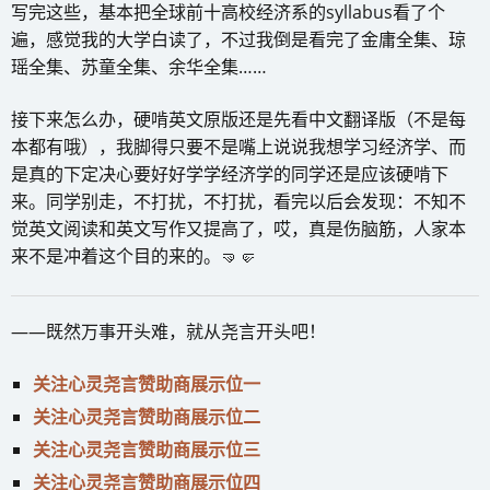
写完这些，基本把全球前十高校经济系的syllabus看了个
遍，感觉我的大学白读了，不过我倒是看完了金庸全集、琼
瑶全集、苏童全集、余华全集……
接下来怎么办，硬啃英文原版还是先看中文翻译版（不是每
本都有哦），我脚得只要不是嘴上说说我想学习经济学、而
是真的下定决心要好好学学经济学的同学还是应该硬啃下
来。同学别走，不打扰，不打扰，看完以后会发现：不知不
觉英文阅读和英文写作又提高了，哎，真是伤脑筋，人家本
来不是冲着这个目的来的。🤜🤛
——既然万事开头难，就从尧言开头吧！
关注心灵尧言赞助商展示位一
关注心灵尧言赞助商展示位二
关注心灵尧言赞助商展示位三
关注心灵尧言赞助商展示位四