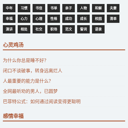
中年
习惯
书信
书单
亲子
人物
和解
夫妻
幸福
心力
心理
性格
成功
成长
校园
清单
演讲
相处
社交
职场
范文
誓词
语录
心灵鸡汤
为什么你总是睡不好？
闭口不谈破事，转身远离烂人
人最重要的能力是什么？
全网最听劝的男人，已圆梦
巴菲特公式：如何通过阅读变得更聪明
感情幸福