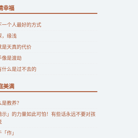
情幸福
下一个人最好的方式
深，缘浅
就是天真的代价
手像是渡劫
有什么是过不去的
庭美满
么是教养？
暗示」的力量如此可怕！有些话永远不要对孩
说
于「作」