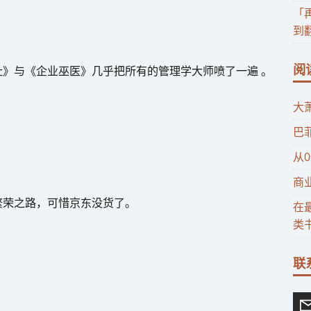
「
到
阅
》与《企业巫医》几乎把所有的管理学大师喷了一遍 。
大
巴
》
从
商
繁荣之路，可惜京东没货了。
在
类
联