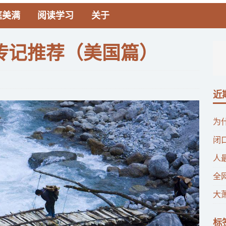
庭美满
阅读学习
关于
传记推荐（美国篇）
近
为
闭
人
全
大
标