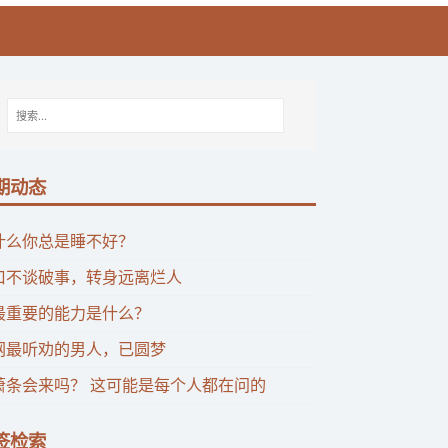
期动态
什么你总是睡不好？
口不谈破事，转身远离烂人
最重要的能力是什么？
网最听劝的男人，已圆梦
萧条会来吗？ 这可能是每个人都在问的
签检索