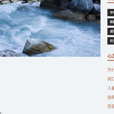
中
和
成
社
心
为
闭
人
全
巴
助。