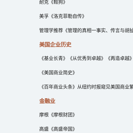
耐克《鞋狗》
美孚《洛克菲勒自传》
管理学推荐《管理的真相一事实、传言与胡扯
美国企业历史
《基业长青》《从优秀到卓越》《再造卓越
《美国商业简史》
《百年商业头条》从纽约时报窥见美国商业
金融业
摩根《摩根财团》
高盛《高盛帝国》