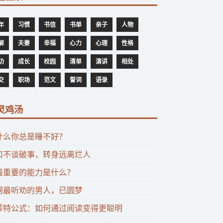
年
习惯
书信
书单
亲子
人物
解
夫妻
幸福
心力
心理
性格
功
成长
校园
清单
演讲
相处
交
职场
范文
誓词
语录
灵鸡汤
什么你总是睡不好？
口不谈破事，转身远离烂人
最重要的能力是什么？
网最听劝的男人，已圆梦
菲特公式：如何通过阅读变得更聪明