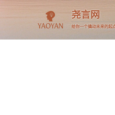
尧言网
给你一个撬动未来的起