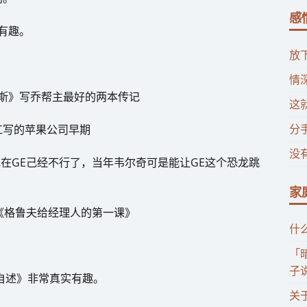
感
，有趣。
放
情
布斯》写乔帮主最好的两本传记
这
分
工写的苹果公司早期
没
现在GE己经不行了，当年韦尔奇可是能让GE这个恐龙跳
家
》《格鲁夫给经理人的第一课》
什
「
子
自述》非常真实有趣。
关