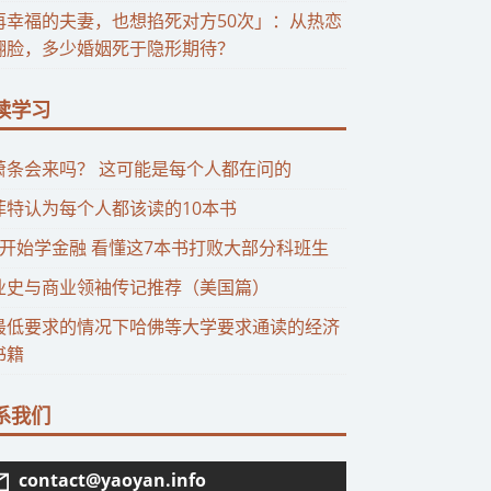
再幸福的夫妻，也想掐死对方50次」：从热恋
翻脸，多少婚姻死于隐形期待？
读学习
萧条会来吗？ 这可能是每个人都在问的
菲特认为每个人都该读的10本书
0开始学金融 看懂这7本书打败大部分科班生
业史与商业领袖传记推荐（美国篇）
最低要求的情况下哈佛等大学要求通读的经济
书籍
系我们
contact@yaoyan.info