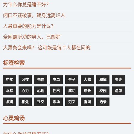
为什么你总是睡不好？
闭口不谈破事，转身远离烂人
人最重要的能力是什么？
全网最听劝的男人，已圆梦
大萧条会来吗？ 这可能是每个人都在问的
标签检索
中年
习惯
书信
书单
亲子
人物
和解
夫妻
幸福
心力
心理
性格
成功
成长
校园
清单
演讲
相处
社交
职场
范文
誓词
语录
心灵鸡汤