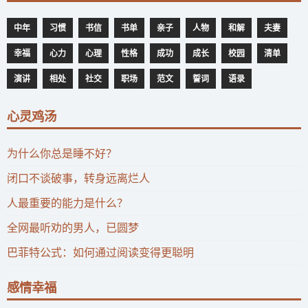
中年
习惯
书信
书单
亲子
人物
和解
夫妻
幸福
心力
心理
性格
成功
成长
校园
清单
演讲
相处
社交
职场
范文
誓词
语录
心灵鸡汤
为什么你总是睡不好？
闭口不谈破事，转身远离烂人
人最重要的能力是什么？
全网最听劝的男人，已圆梦
巴菲特公式：如何通过阅读变得更聪明
感情幸福