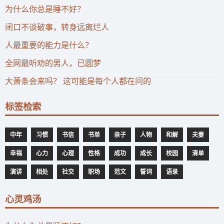
为什么你总是睡不好？
闭口不谈破事，转身远离烂人
人最重要的能力是什么？
全网最听劝的男人，已圆梦
大萧条会来吗？ 这可能是每个人都在问的
标签检索
中年
习惯
书信
书单
亲子
人物
和解
夫妻
幸福
心力
心理
性格
成功
成长
校园
清单
演讲
相处
社交
职场
范文
誓词
语录
心灵鸡汤