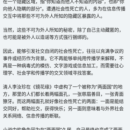
在一个隐藏区域，指“你知道而他人不知道的内容”，也即“你
向他人隐瞒的部分”。遭遇社会性死亡的人，多为在信息传播
交互中将那些不可为外人所知的隐藏区暴露的人。
当然，这些不可为外人所知的秘密，除了自己主动藏匿的，
也可能是被外人以造谣等方式强行捆绑的。
因此，能够引发社交自闭的社会性死亡，往往以充满争议的
事件或经历作为背景。它不再能够单纯用传播学来解释，不
再是一种病毒式的模仿、文字游戏或信息加工，而需要往心
理学、社会学和传播学的交叉领域寻找答案。
清人李汝珍在《镜花缘》中虚构了一个被称为“两面国”的地
方，那里的人们都长着两幅面孔，一张慈眉善目，一张青面
獠牙。而这两幅面孔就好像社会性死亡的两面：一面是能结
交同好，帮助社交，获得快乐；另一面则意味着与外界社会
关系网络、信息传播的断联。
小说中的角色因为在“两面国”久居，自己最终也变成了两面