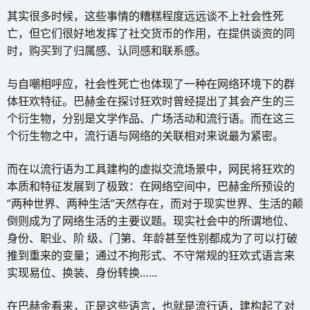
其实很多时候，这些事情的糟糕程度远远谈不上社会性死
亡，但它们很好地发挥了社交货币的作用，在提供谈资的同
时，购买到了归属感、认同感和联系感。
与自嘲相呼应，社会性死亡也体现了一种在网络环境下的群
体狂欢特征。巴赫金在探讨狂欢时曾经提出了其会产生的三
个衍生物，分别是文学作品、广场活动和流行语。而在这三
个衍生物之中，流行语与网络的关联相对来说最为紧密。
而在以流行语为工具建构的虚拟交流场景中，网民将狂欢的
本质和特征发展到了极致：在网络空间中，巴赫金所预设的
“两种世界、两种生活”天然存在，而对于现实世界、生活的颠
倒则成为了网络生活的主要议题。现实社会中的所谓地位、
身份、职业、阶 级、门第、年龄甚至性别都成为了可以打破
推到重来的变量；通过不拘形式、不守常规的狂欢式语言来
实现易位、换装、身份转换……
在巴赫金看来，正是这些语言，也就是流行语，建构起了对