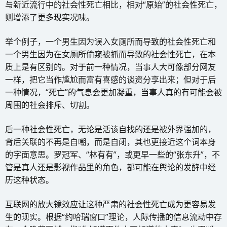
与新近流行中的社会性死亡相比，相对“原始”的社会性死亡，
则增添了更多现实况味。
举个例子，一个男生因为误入女厕所而导致的社会性死亡和
一个男生因为在女厕所偷窥被抓而导致的社会性死亡，在本
质上是有区别的。对于前一种情况，当事人大可像部分网友
一样，把它当作尴尬而富有喜感的谈资分享出来；但对于后
一种情况，“死亡”的气息会更加凝重，当事人真的有可能会被
周围的社会排斥、切割。
后一种社会性死亡，无论是活该自找的还是被外界强加的，
背后关联的不再是自嘲，而是自闭，其也更接近这个词本身
的字面意思。罗冠军、“林有有”，或更早一些的“张东升”，不
管是真人还是影视作品里的角色，都可能在舆论的发酵中经
历这种状态。
互联网的放大镜效应让这种严肃的社会性死亡成为更容易发
生的现实。根据“约哈瑞窗口”理论，人际传播的信息流动中存