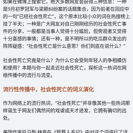
如果在微博上搜索它，绝大多数网友会获得三种信息：一种
是9月初罗冠军与梁颖纠纷案的话题集合，因为前者在回应中
的一句“已经社会性死亡”，这个原本比较小众的词在热搜榜上
挂了半天；一种是广大网友对自己刚刚经历的社会性死亡事
件的分享，一般都是当事人觉得十分尴尬，但旁观者又觉得
十分喜感的事情；还有一种，是不明所以的吃瓜群众发出的
阵阵疑惑：“社会性死亡是什么意思？你们到底在说什么？”
社会性死亡究竟是什么？为什么它会受到年轻人的争相模仿
和使用？本期与你一起走近社会性死亡，探析这一热词在网
络传播中的流行与流变。
流行性传播中，社会性死亡的词义演化
作为网络上的流行热词，“社会性死亡”并非像其他一些热词那
样诞生于网友们偶然间的戏谑或天才迸发，它拥有确切的出
处。
美国作家托马斯·林奇在《殡葬人手记》中对这个词进行了详