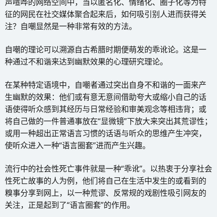
声喧哗的网络空间中，当以匿名化、情绪化、圈子化等为特
征的网民在社交媒体聚合起来后，如何吸引别人进而获得关
注？自嘲显然是一种非常有效的方法。
自嘲的理论可以溯源自古希腊时期便萌发的乖讹论。这是一
种通过不和谐来达到幽默效果的心理研究理论。
在某种特定语境中，自嘲者通过突出自身不和谐的一面来产
生幽默的效果：他们或有意无意间借助夸大或缩小自己的话
语使得听众感到其经历与日常经验和审美观念等相违背；或
将自己做的一件普通事放在“显微镜”下放大来突出其荒谬性；
或用一种超出正常语言习惯的话语与听众的思维产生冲突，
使听众进入一种“语言圈套”进而产生兴趣。
流行中的社会性死亡事件就是一种“乖讹”。以热衷于分享社会
性死亡故事的人为例，他们将自己在生活中发生的或看到的
糗事分享到网上，以一种荒谬、反常规的戏剧性吸引网友的
关注，正是起到了“语言圈套”的作用。