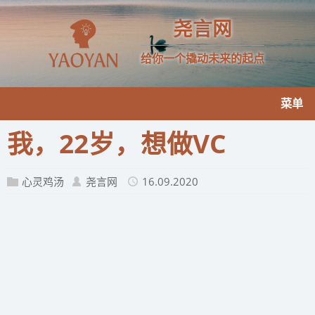
尧言网
给你一个撬动未来的起点
菜单
我，22岁，想做VC
心灵鸡汤
尧言网
16.09.2020