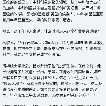
王姣的论断是基于中科创星的聚集领域，基于中科院等高校
的加持，中科创星并不会去看模式创新类项目，故而对于希
望吸纳的“某一领域的塑造者”类型的候选人，中科创星甚至愿
意用半年甚至更久一点的时间跟随、磨合。
那么，对于年轻人来说，什么时间进入这个行业更合适呢？
杨歌说，“入行要趁早”，越早入行，精力管理与知识管理都更
充沛，但前提是学历是否能够支持在行业内深挖。如果是本
科生，就要尽早穿插完成学业深造。
清华硕士毕业后，杨歌开始了他的投资生涯。在此之前，他
已经拥有了几次创业经历。于是，在他收到的简历里，如若
应聘者在学生时代就有创业经历，这总会令他更关注一点。
“投资人和企业家本身是不分家的，投资人和创业者，这两条
路也没有本质的差别。如果想要走投资这条路，还是要趁
早，毕竟市场竞争太过激烈，35岁再转型就已经晚了。”