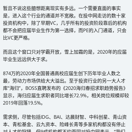
暂且不说这些臆想距离现实有多远。一个需要直面的事实
是，进入这个行业的通道并不宽敞。在投中网走访的数十家
投资机构中，除了早期VC，几乎所有的投资阶段靠后的机构
都不会把应届毕业生作为第一选择，而PE的入门通道，只会
比VC更严格。
而且这个窗口只对学霸开放，雪上加霜的是，2020年的应届
毕业生远远供大于求。
874万的2020年全国普通高校应届生创下历年毕业人数之
最，劳动力市场供给大大溢出。至于投资行业的另一大人才
库“海归”，BOSS直聘发布的《2020海归春招求职趋势报告》
显示，海归应届生求职者同比增长72.9%，相关岗位规模却较
2019年回落19.5%。
需求侧，尽管包括IDG、BAI、达晨财智、中科创星、青山资
本、青松基金、云九资本、险峰长青等多家机构都没有停止
对人才的狩猎，但9成机构都不约而同对投中网表示，“我们