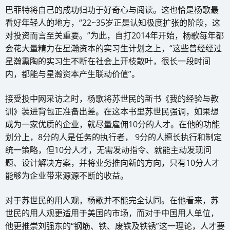
巴菲特将自己的成功归功于好奇心与阅读。这也恰是杨歌最
看好年轻人的地方，“22~35岁正是认知极度扩张的阶段，这
对投资而言至关重要。”为此，自打2014年开始，杨歌每年都
会花大量精力在星瀚资本的实习生计划之上，“这些曾经经过
星瀚熏陶的实习生不断在社会上开枝散叶，很长一段时间
内，都能与星瀚资本产生联动价值”。
接受投中网采访之时，杨歌将苏世民的新书《我的经验与教
训》装进背包正准备出差。在这本书里苏世民强调，如果想
成为一家优质的企业，就尽量雇佣10分的人才。在他的功能
划分上，8分的人是任务的执行者， 9分的人擅长执行和制定
统一策略，但10分人才，无需发动指令、就能主动发现问
题、设计解决方案，并将业务推向新的方向，只有10分人才
能够为企业带来源源不断的收益。
对于苏世民的用人观，杨歌并不能完全认同。在他看来，苏
世民的用人观更适用于美国的市场，而对于中国用人单位，
他更推崇刘强东的“钢筋、铁、废铁及铁锈”这一理论，人才要