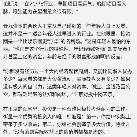
论断说，“在VC/PE行业，早期项目看运气，晚期项目看人
脉，唯独能力在里面意义很有限。”
云九资本的合伙人王京从自己碰到的一些年轻人身上发觉，
这并不是一个适合年轻人过早进入的行业。在他眼里，投资
圈是一个比娱乐圈更“浮华”的名利场。“这是年轻人最怕的东
西。”也正是这个行业的特殊性，年纪轻轻的他们却支配着千
万甚至上亿的资金，年龄与经手的财富形成鲜明的反差。
“你都没有经历过一个大的经济起伏周期，又能比同龄人优秀
多少？每天看的都是大资金流动，实际操盘又有多少？如果
没有极大的自制力，这类年轻人对资本、创业、金钱乃至公
众，都缺乏足够的认知和阅历。”王京对投中网表示。
在王京的观念里，投资是一件艰难且极其考验耐力的工作。
衡量一个优秀的投资人的唯二标准是：第一，你给LP实际上
带来了多少收益；第二，你给社会创造了多大价值。除此之
外，“没有落到实际收益上的估值增幅都是虚的。”