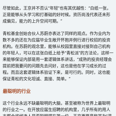
尽管如此，王京并不否认“年轻”也有其优越性：“白纸一张，
正是能够从头学习和打基础的好时候。资历尚浅代表还未形
成偏见，能力的上升空间可期。”
青松基金创始合伙人苏蔚亦表达了同样的观点。作为业内为
数不多的还在为应届毕业生敞开怀抱并例行进行校招的投资
机构。在苏蔚的观念里，能够从校园里直接对接到自己机构
的年轻人，可以在这张白纸上给予“青松派”的方法论，这样一
来能够保证内部是用一套逻辑体系讲话，“成熟的投资经理会
提前把我要问的问题先去问好，这也是他在学习成长的过
程。而且这套逻辑体系验证下来，是可行的。同时，这也能
保证青松的文化坦诚、直接、简单。”
最聪明的行业
这个行业永远不缺最聪明的大脑，甚至被称为世界上最聪明
的行业之一。在开放应届生招聘的机构里，几乎所有的用人
方都会将候选人是否聪明摆在第一位，王京更愿意称其为“灵