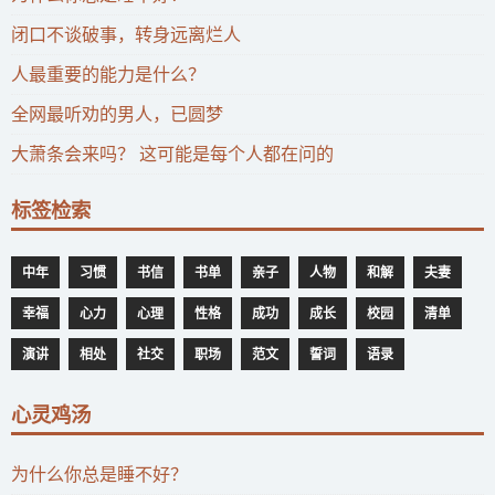
闭口不谈破事，转身远离烂人
人最重要的能力是什么？
全网最听劝的男人，已圆梦
大萧条会来吗？ 这可能是每个人都在问的
标签检索
中年
习惯
书信
书单
亲子
人物
和解
夫妻
幸福
心力
心理
性格
成功
成长
校园
清单
演讲
相处
社交
职场
范文
誓词
语录
心灵鸡汤
为什么你总是睡不好？