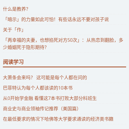
什么是教养？
「暗示」的力量如此可怕！有些话永远不要对孩子说
关于「作」
「再幸福的夫妻，也想掐死对方50次」：从热恋到翻脸，多
少婚姻死于隐形期待？
阅读学习
大萧条会来吗？ 这可能是每个人都在问的
巴菲特认为每个人都该读的10本书
从0开始学金融 看懂这7本书打败大部分科班生
商业史与商业领袖传记推荐（美国篇）
在最低要求的情况下哈佛等大学要求通读的经济类书籍