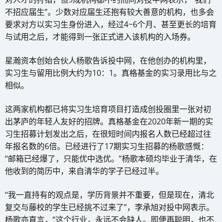
不招应届生”。少数对应届生还抱有较大善意的机构，也多会
要求对方以实习生身份进入，经过4~6个月、甚至更长的培育
与试用之后，才能得到一张正式进入该机构的入场券。
星瀚资本创始合伙人杨歌告诉投中网，在他创办的机构里，
实习生与留用比例大约为10：1。真格基金的实习录用比与之
相似。
这两家机构都已将实习生培育项目打造成创投圈里一张对初
出茅庐的年轻人友好的招牌。真格基金在2020年新一期的实
习生招募计划发出之后，在很短时间内报名人数已经超过往
年报名数的6倍。已经进行了17期实习生招募的杨歌感慨：
“邮箱已经爆了，只能优中选优。”杨歌本硕均毕业于清华，在
他收到的简历中，来自清华的学子已经过半。
“我一直持有的观点是，学历背景并不重要，但是现在，清北
复交与藤校的学生已经挑不过来了”，李承旭对投中网表示。
杨歌亦直言，“这个行业，永远不会缺人。即便再聪明，也不