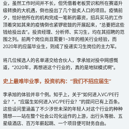
业，虽然工作时间并不长，但凭借着老板赏识和所在赛道升
级转换的大机遇，倒也投出了几个脍炙人口的项目。疫情前
夕，恰好他所在的机构完成一笔新的募资，招兵买马的工作
顶着突如其来的疫情倒也紧锣密鼓的开展起来，“总要把这些
钱给投出去”。投资经理、分析师、实习生，均在其招聘的范
围之列。前两个岗位尚且需要1~3年的相关行业经验，而
2020年的应届毕业生，则成了投递实习生岗位的主力军。
将几位候选人的名单递交给合伙人，李承旭对投中网感慨
道，“2020年，再想进这个行业的，真的是地狱模式啊”。
史上最难毕业季，投资机构：“我们不招应届生”
李承旭的体验并非个例。知乎上，关于“如何进入VC/PE行
业？”，“应届生如何进入VC/PE行业？”的提问已有上百条。
这些设问里涵盖了不少涉世未深的年轻人对这个行业的种种
猜想——站在整个社会公司化运作的上游，出行头等舱、五
星级酒店、百万年薪起跳、一个项目便可财务自由。