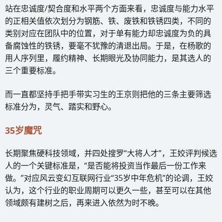
站在忠诚度/契合度和水平两个方面来看，忠诚度与能力水平
的正相关值依次划分为钢筋、铁、废铁和铁锈四类，不同的
类别对应在团队中的位置，对于单有能力却忠诚度为负的具
备腐蚀性的铁锈，要毫不犹豫的清退出局。于是，在杨歌的
用人序列里，履约精神、长期眼光及协同能力，是其选人的
三个重要标准。
而一直都坚持手把手带实习生的王京则把他的三条主要筛选
标准分为，灵气、踏实和野心。
35岁魔咒
长期聚焦硬科技领域，并四处搜罗“大将人才”，王姣评判候选
人的一个关键标准是，“是否能将投资当作最后一份工作来
做。”对应风云变幻互联网行业“35岁中年危机”的论调，王姣
认为，这个行业的职业周期可以更久一些，甚至可以在其他
领域颇有建树之后，再来进入依然为时不晚。