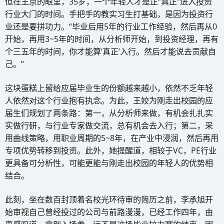
但在王京的眼里，35岁，一个年轻人才是正“真正”进入投资
行业大门的时间。手把手的教实习生打基础，是因为投资行
业还是要拼功力。“毕业后用5年的行业工作经验，然后再从0
开始，再用3~5年的时间，从分析师开始，到投资经理，再有
个三五年的时间，你才能算‘真正’入行。然后才能说去贡献自
己。”
这块蛋糕上留给应届毕业生的份额越来越小，依然不乏年轻
人依然对这个行业抱有执念。为此，王姣为刚走出校园的应
届生们规划了两条路：第一，从分析师来做，有机会扎扎实
实做行研，与行业专家做交流，总有机会去入行；第二，采
用曲线策略，用职业周期的5~8年，在产业中浸润，然后再用
专项优势转移到投资。此外，她提醒道，相较于VC，PE行业
更具备可分析性，可能更能与刚走出校园的年轻人的优势相
结合。
此刻，坐在数百封顶着名校光环待审的简历之前，李承旭开
始审视自己曾经投过的公司与前路漫漫，已经工作四年，由