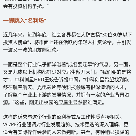
会有投资机构争抢。”
一脚跳入“名利场”
近几年来，每到年底，社会各界都在大肆宣扬“30位30岁以下
投资人榜单”，将市面上还在活跃的年轻人排资论辈，并引发
一波又一波的朋友圈狂欢。
一面是整个行业似乎都洋溢着“成名要趁早”的气息。另一面，
又是九成以上机构都鲜少对应届生敞开大门。“我们要的是将
才”，中科创星HRD王姣告诉投中网，“中科创星希望找到能
够在航空航天、光电芯片等硬科技领域有很深造诣的人才，
了解整个产业上下游的发展情况，并拥有一定的产业背景资
源。”这些，刚走出校园的应届生显然很难满足。
这样的诉求与这个行业的盈利模式及工作性质直接相关。
VC/PE行业强调对行业发展趋势、技术更迭的深入理解，更
适合有实际操作经验的人来做判断。甚至，有种稍显狭隘的