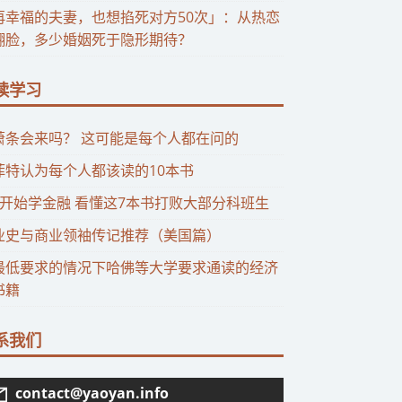
再幸福的夫妻，也想掐死对方50次」：从热恋
翻脸，多少婚姻死于隐形期待？
读学习
萧条会来吗？ 这可能是每个人都在问的
菲特认为每个人都该读的10本书
0开始学金融 看懂这7本书打败大部分科班生
业史与商业领袖传记推荐（美国篇）
最低要求的情况下哈佛等大学要求通读的经济
书籍
系我们
contact@yaoyan.info