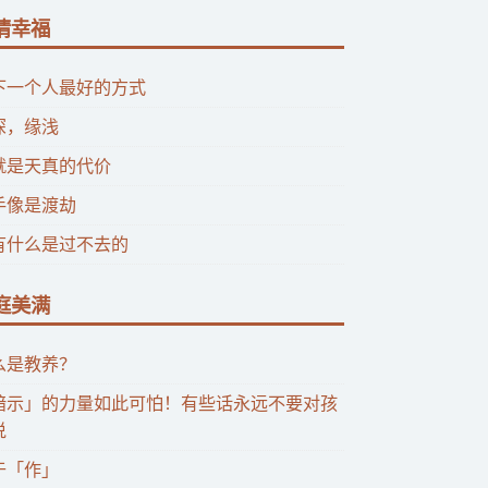
情幸福
下一个人最好的方式
深，缘浅
就是天真的代价
手像是渡劫
有什么是过不去的
庭美满
么是教养？
暗示」的力量如此可怕！有些话永远不要对孩
说
于「作」