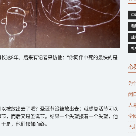
中
和
成
社
长达8年。后来有记者采访他：“你同伴中死的最快的是
心
为
闭
人
可以被放出去了吧？圣诞节没被放出去；就想复活节可以
全
恩节，而后又是圣诞节。结果一个失望接着一个失望，他
，于是，他们郁郁而终。
巴