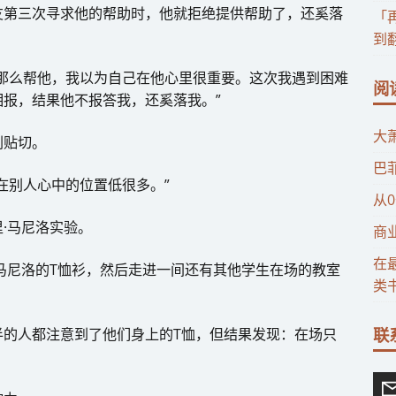
友第三次寻求他的帮助时，他就拒绝提供帮助了，还奚落
「
到
那么帮他，我以为自己在他心里很重要。这次我遇到困难
阅
报，结果他不报答我，还奚落我。”
大
别贴切。
巴
在别人心中的位置低很多。”
从
·马尼洛实验。
商
在
马尼洛的T恤衫，然后走进一间还有其他学生在场的教室
类
联
半的人都注意到了他们身上的T恤，但结果发现：在场只