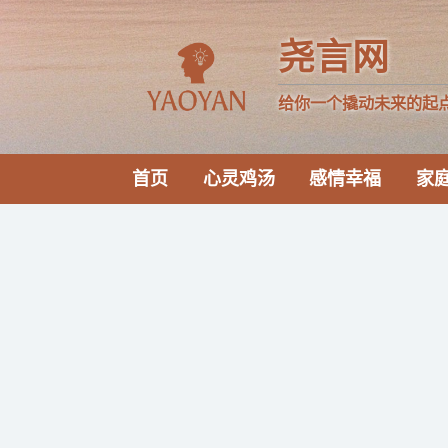
尧言网
给你一个撬动未来的起
首页
心灵鸡汤
感情幸福
家