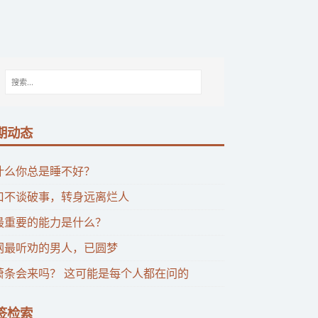
期动态
什么你总是睡不好？
口不谈破事，转身远离烂人
最重要的能力是什么？
网最听劝的男人，已圆梦
萧条会来吗？ 这可能是每个人都在问的
签检索