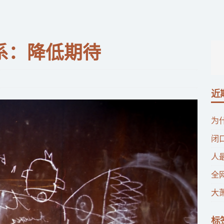
系：降低期待
近
为
闭
人
全
大
标