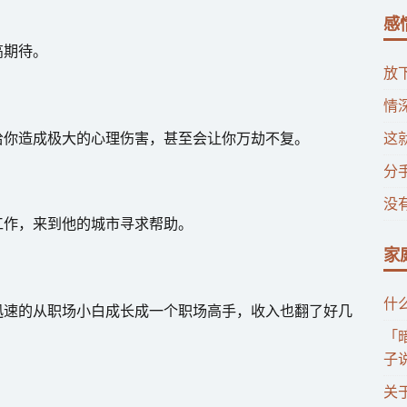
感
高期待。
放
情
给你造成极大的心理伤害，甚至会让你万劫不复。
这
分
没
工作，来到他的城市寻求帮助。
家
什
迅速的从职场小白成长成一个职场高手，收入也翻了好几
「
子
关