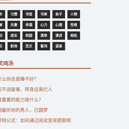
年
习惯
书信
书单
亲子
人物
解
夫妻
幸福
心力
心理
性格
功
成长
校园
清单
演讲
相处
交
职场
范文
誓词
语录
灵鸡汤
什么你总是睡不好？
口不谈破事，转身远离烂人
最重要的能力是什么？
网最听劝的男人，已圆梦
菲特公式：如何通过阅读变得更聪明