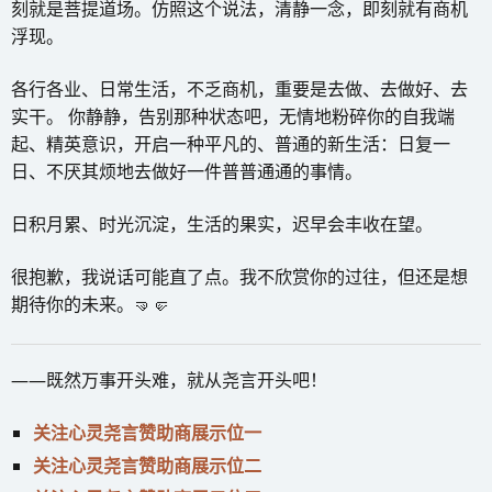
刻就是菩提道场。仿照这个说法，清静一念，即刻就有商机
浮现。
各行各业、日常生活，不乏商机，重要是去做、去做好、去
实干。 你静静，告别那种状态吧，无情地粉碎你的自我端
起、精英意识，开启一种平凡的、普通的新生活：日复一
日、不厌其烦地去做好一件普普通通的事情。
日积月累、时光沉淀，生活的果实，迟早会丰收在望。
很抱歉，我说话可能直了点。我不欣赏你的过往，但还是想
期待你的未来。🤜🤛
——既然万事开头难，就从尧言开头吧！
关注心灵尧言赞助商展示位一
关注心灵尧言赞助商展示位二