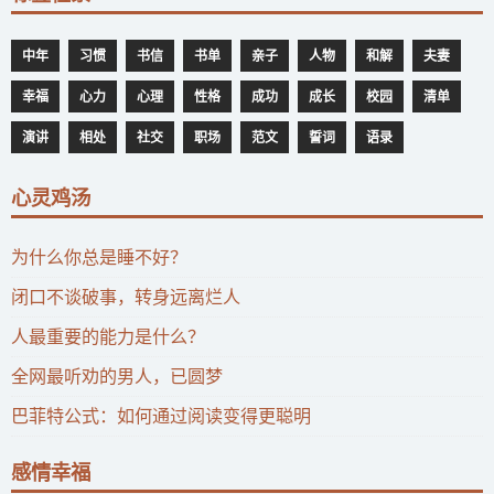
中年
习惯
书信
书单
亲子
人物
和解
夫妻
幸福
心力
心理
性格
成功
成长
校园
清单
演讲
相处
社交
职场
范文
誓词
语录
心灵鸡汤
为什么你总是睡不好？
闭口不谈破事，转身远离烂人
人最重要的能力是什么？
全网最听劝的男人，已圆梦
巴菲特公式：如何通过阅读变得更聪明
感情幸福