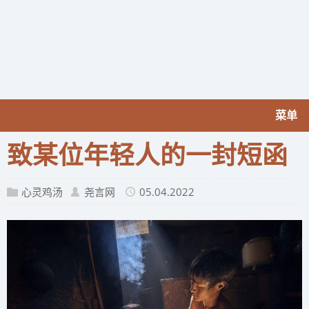
菜单
致某位年轻人的一封短函
心灵鸡汤
尧言网
05.04.2022